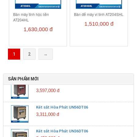
Bàn máy tính hộc liền
Bàn để máy vi tính AT204SHL
AT204HL
1,510,000 đ
1,630,000 đ
Két sắt Hòa Phát UN76DT06
4,774,000 đ
1
2
→
Két sắt Hòa Phát UN68DT06
4,070,000 đ
SẢN PHẨM MỚI
Két sắt Hòa Phát UN62DT06
3,597,000 đ
Két sắt Hòa Phát UN56DT06
3,311,000 đ
Két sắt Hòa Phát UN36DT06
2,453,000 đ