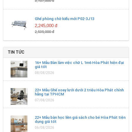
3,107,000 đ
Két sắt Hòa Phát UN76DT06
4,774,000 đ
Ghế phòng chờ kiểu mới P02-3J13
2,245,000 đ
Két sắt Hòa Phát UN68DT06
2,535,000 đ
4,070,000 đ
Két sắt Hòa Phát UN62DT06
TIN TỨC
3,597,000 đ
16+ Mẫu Bàn làm việc chữ L 1m6 Hòa Phát hiện đại
giá tốt
Két sắt Hòa Phát UN56DT06
08/08/2026
3,311,000 đ
22+ Mẫu Ghế xoay lưới dưới 2 triệu Hòa Phát chính
hãng tại TPHCM
Két sắt Hòa Phát UN36DT06
07/08/2026
2,453,000 đ
Két sắt Hòa Phát UN50DT06
22+ Mẫu bàn học liền giá sách cho bé Hòa Phát tiện
dụng giá tốt
2,772,000 đ
06/08/2026