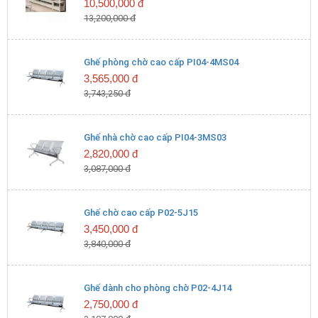
10,500,000 đ
4,774,000 đ
13,200,000 đ
Két sắt Hòa Phát UN68DT06
Ghế phòng chờ cao cấp PI04-4MS04
4,070,000 đ
3,565,000 đ
3,743,250 đ
Két sắt Hòa Phát UN62DT06
3,597,000 đ
Ghế nhà chờ cao cấp PI04-3MS03
2,820,000 đ
Két sắt Hòa Phát UN56DT06
3,087,000 đ
3,311,000 đ
Ghế chờ cao cấp P02-5J15
Két sắt Hòa Phát UN36DT06
3,450,000 đ
2,453,000 đ
3,840,000 đ
Két sắt Hòa Phát UN50DT06
2,772,000 đ
Ghế dành cho phòng chờ P02-4J14
2,750,000 đ