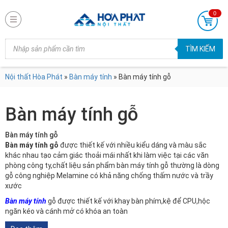
0
Products
TÌM KIẾM
search
Nội thất Hòa Phát
»
Bàn máy tính
»
Bàn máy tính gỗ
Bàn máy tính gỗ
Bàn máy tính gỗ
Bàn máy tính gỗ
được thiết kế với nhiều kiểu dáng và màu sắc
khác nhau tạo cảm giác thoải mái nhất khi làm việc tại các văn
phòng công ty,chất liệu sản phẩm bàn máy tính gỗ thường là dòng
gỗ công nghiệp Melamine có khả năng chống thấm nước và trầy
xước
Bàn máy tính
gỗ được thiết kế với khay bàn phím,kệ để CPU,hộc
ngăn kéo và cánh mở có khóa an toàn
Liên hệ ngay để được tư vấn và mua hàng tại Miền Nam: