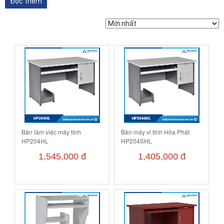
Đọc thêm
(08)3511.9277 – (08)3511.9279 – Hotline: 0903.779.283. Miền
Bắc: (04)3665.8498 – Hotline: 0983.011.977
Bàn làm việc máy tính
Bàn máy vi tính Hòa Phát
HP204HL
HP204SHL
1,545,000 đ
1,405,000 đ