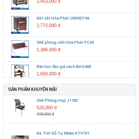
Két sắt Hòa Phát UN50DT06
2,772,000 đ
Ghế phòng chờ Hòa Phát PC55
1,386,000 đ
Bàn học liền giá sách BHS408
1,650,000 đ
Bàn học sinh liền giá BHS407
SẢN PHẨM KHUYẾN MÃI
1,375,000 đ
Ghế Phòng Họp J118C
520,000 đ
Tủ gỗ lãnh đạo Hòa Phát LUXT2420S10
598,000 đ
8,470,000 đ
Kệ TIVI Gỗ Tự Nhiên KTV101
Két sắt Hòa Phát UN76DT06